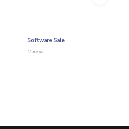
Software Sale
Chenz
Москва
Набере