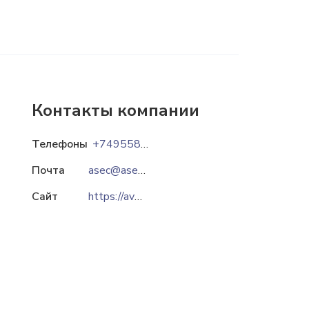
Контакты компании
Телефоны
+74955850592
Почта
asec@asec.ru
Сайт
https://avs-t.ru