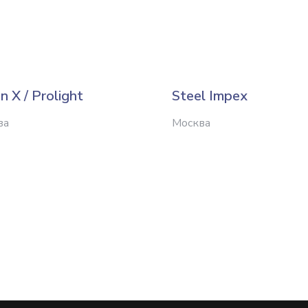
on X / Prolight
Steel Impex
ва
Москва