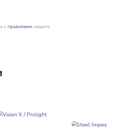
ь с
правилами
нашего
и