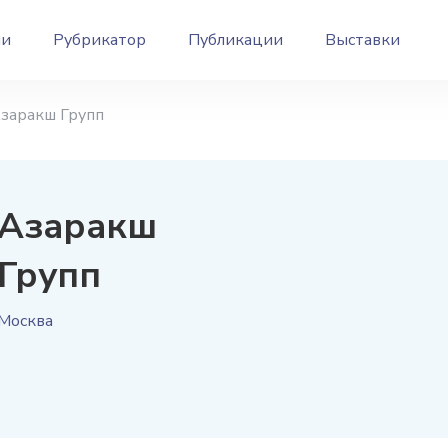
ии
Рубрикатор
Публикации
Выставки
заракш Групп
Азаракш
Групп
Москва