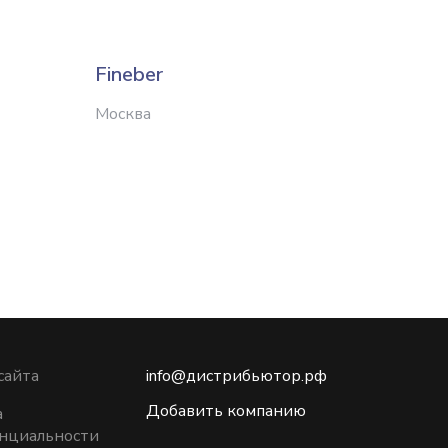
Fineber
Ansan
Москва
Ворон
сайта
info@дистрибьютор.рф
Добавить компанию
а
нциальности