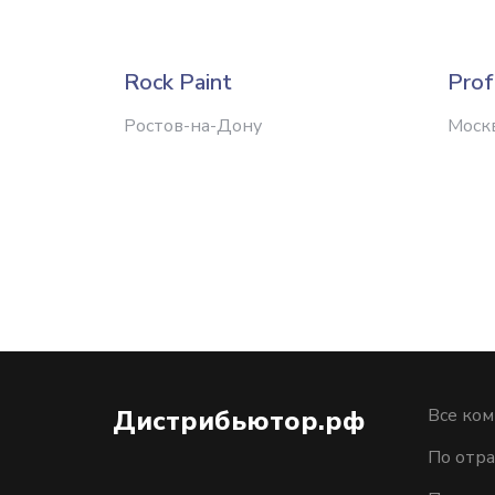
Rock Paint
Prof
Ростов-на-Дону
Моск
Дистрибьютор.рф
Все ко
По отра