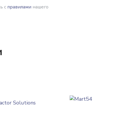
ь с
правилами
нашего
и