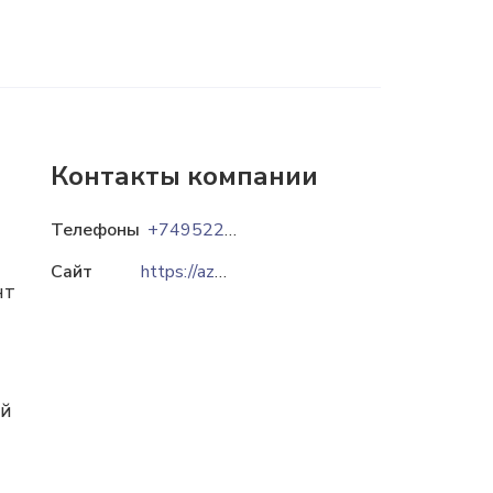
Контакты компании
Телефоны
+74952233871
Сайт
https://azarakhshgroup.ru
нт
ий