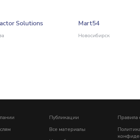
actor Solutions
Mart54
ва
Новосибирск
мпании
Публикации
Правила 
слям
Все материалы
Политик
конфиде