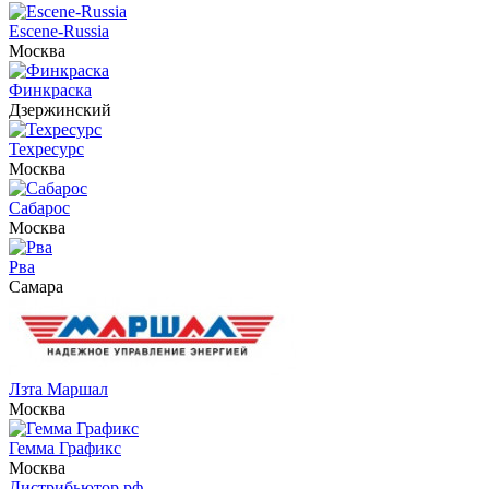
Escene-Russia
Москва
Финкраска
Дзержинский
Техресурс
Москва
Сабарос
Москва
Рва
Самара
Лзта Маршал
Москва
Гемма Графикс
Москва
Дистрибьютор.рф