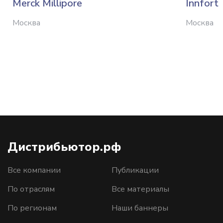
Merck Millipore
Innfort
Москва
Москва
Дистрибьютор.рф
Все компании
Публикации
По отраслям
Все материалы
По регионам
Наши баннеры