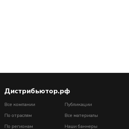
Дистрибьютор.рф
Все компании
Публикации
По отраслям
Все материалы
По регионам
Наши баннеры