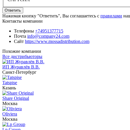
Ответить
Нажимая кнопку "Ответить", Вы соглашаетесь с
правилами
наш
Контакты компании
Телефоны
+74951377715
Почта
info@company24.com
Сайт
https://www.mossadistribution.com
Похожие компании
Все дистрибьюторы
ИП Журавлёв В.В.
Санкт-Петербург
Tatspise
Казань
Share Original
Москва
Oliviera
Москва
Lp Group