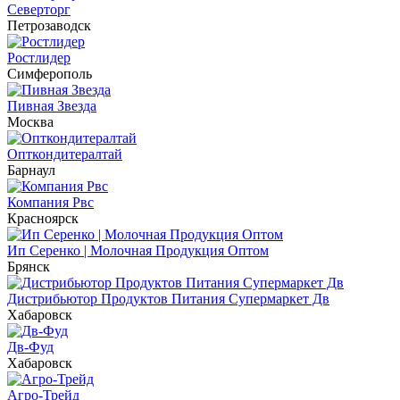
Северторг
Петрозаводск
Ростлидер
Симферополь
Пивная Звезда
Москва
Опткондитералтай
Барнаул
Компания Рвс
Красноярск
Ип Серенко | Молочная Продукция Оптом
Брянск
Дистрибьютор Продуктов Питания Супермаркет Дв
Хабаровск
Дв-Фуд
Хабаровск
Агро-Трейд