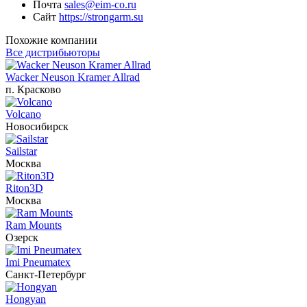
Почта
sales@eim-co.ru
Сайт
https://strongarm.su
Похожие компании
Все дистрибьюторы
Wacker Neuson Kramer Allrad
п. Красково
Volcano
Новосибирск
Sailstar
Москва
Riton3D
Москва
Ram Mounts
Озерск
Imi Pneumatex
Санкт-Петербург
Hongyan