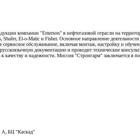
кции компании "Emerson" в нефтегазовой отрасли на территор
, Shafer, El-o-Matic и Fisher. Основное направление деятельно
е сервисное обслуживание, включая монтаж, настройку и обучени
т русскоязычную документацию и проводит технические консуль
 к качеству и надежности. Миссия "Стронгарм" заключается в 
. А, БЦ "Каскад"