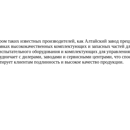
м таких известных производителей, как Алтайский завод прец
тавках высококачественных комплектующих и запасных частей д
спытательного оборудования и комплектующих для управления д
удничает с дилерами, заводами и сервисными центрами, что сп
нтирует клиентам подлинность и высокое качество продукции.