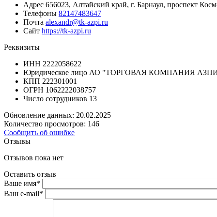
Адрес
656023, Алтайский край, г. Барнаул, проспект Косм
Телефоны
82147483647
Почта
alexandr@tk-azpi.ru
Сайт
https://tk-azpi.ru
Реквизиты
ИНН
2222058622
Юридическое лицо
АО "ТОРГОВАЯ КОМПАНИЯ АЗПИ
КПП
222301001
ОГРН
1062222038757
Число сотрудников
13
Обновление данных: 20.02.2025
Количество просмотров: 146
Сообщить об ошибке
Отзывы
Отзывов пока нет
Оставить отзыв
Ваше имя
*
Ваш e-mail
*