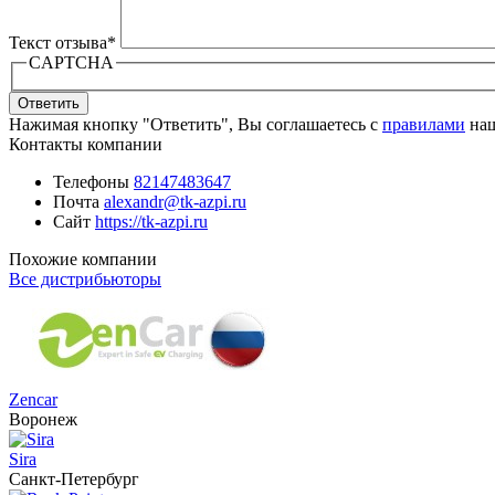
Текст отзыва
*
CAPTCHA
Ответить
Нажимая кнопку "Ответить", Вы соглашаетесь с
правилами
наш
Контакты компании
Телефоны
82147483647
Почта
alexandr@tk-azpi.ru
Сайт
https://tk-azpi.ru
Похожие компании
Все дистрибьюторы
Zencar
Воронеж
Sira
Санкт-Петербург