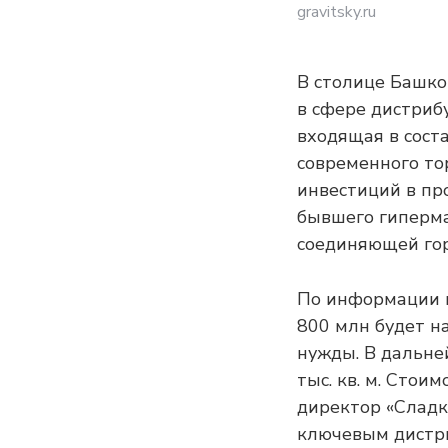
gravitsky.ru
В столице Башко
в сфере дистриб
входящая в сост
современного то
инвестиций в про
бывшего гиперма
соединяющей го
По информации к
800 млн будет н
нужды. В дальне
тыс. кв. м. Стои
директор «Сладк
ключевым дистри