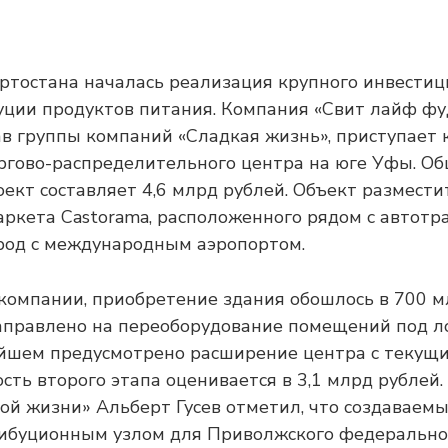
ртостана началась реализация крупного инвестиц
уции продуктов питания. Компания «Свит лайф фу
ав группы компаний «Сладкая жизнь», приступает 
ргово-распределительного центра на юге Уфы. О
ект составляет 4,6 млрд рублей. Объект размести
ркета Castorama, расположенного рядом с автотра
род с международным аэропортом.
омпании, приобретение здания обошлось в 700 м
аправлено на переоборудование помещений под л
йшем предусмотрено расширение центра с текущих
мость второго этапа оценивается в 3,1 млрд рублей
ой жизни» Альберт Гусев отметил, что создаваемы
буционным узлом для Приволжского федерального