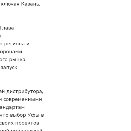
включая Казань,
Глава
т
ы региона и
торонами
ого рынка,
 запуск
ей дистрибутора,
ен современными
тандартам
 что выбор Уфы в
своих проектов
вной поддержкой