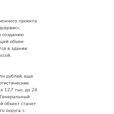
ионного проекта
дсервис»,
к созданию
бщий объем
тся в здании
ссой,
лн рублей, еще
огистические
 12,7 тыс. до 24
. Генеральный
й объект станет
 округа, с