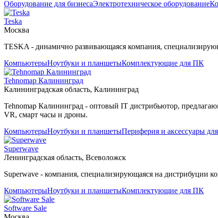
Оборудование для бизнеса
Электротехническое оборудование
К
Teska
Москва
TESKA - динамично развивающаяся компания, специализирующ
Компьютеры
Ноутбуки и планшеты
Комплектующие для ПК
Tehnomap Калининград
Калининградская область, Калининград
Tehnomap Калининград - оптовый IT дистрибьютор, предлагаю
VR, смарт часы и дроны.
Компьютеры
Ноутбуки и планшеты
Периферия и аксессуары дл
Superwave
Ленинградская область, Всеволожск
Superwave - компания, специализирующаяся на дистрибуции ко
Компьютеры
Ноутбуки и планшеты
Комплектующие для ПК
Software Sale
Москва