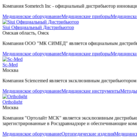
Компания Sometech Inc - официальный дистрибьютор инновац
Медицинское оборудование
Медицинские приборы
Медицински
Siui Официальный Дистрибьютор
Омская область, Омск
Компания ООО "МК СИМЕД" является официальным дистрибьют
Медицинское оборудование
Медицинские приборы
Медицински
Sc-Med
Москва
Компания Sciencemed является эксклюзивным дистрибьютором 
Медицинское оборудование
Медицинские инструменты
Методы
Ortholight
Москва
Компания "Ортолайт МСК" является эксклюзивным дистрибьюто
зарегистрированные в Росздравнадзоре и обеспечивающие ком
Медицинское оборудование
Ортопедические изделия
Медицинс