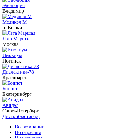
Эволюция
Владимир
Медикэл М
п. Вешки
Лзта Маршал
Москва
Иновиум
Ногинск
Диалектика-78
Красноярск
Бонпет
Екатеринбург
Авидэл
Санкт-Петербург
Дистрибьютор.рф
Все компании
По отраслям
По регионам