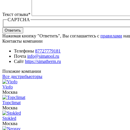
Текст отзыва
*
CAPTCHA
Ответить
Нажимая кнопку "Ответить", Вы соглашаетесь с
правилами
наш
Контакты компании
Телефоны
87727779181
Почта
info@simatool.ru
Сайт
https://simatherm.ru
Похожие компании
Все дистрибьюторы
Viofo
Москва
Topclimat
Москва
Stokled
Москва