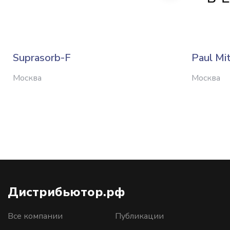
Suprasorb-F
Paul Mit
Москва
Москва
Дистрибьютор.рф
Все компании
Публикации