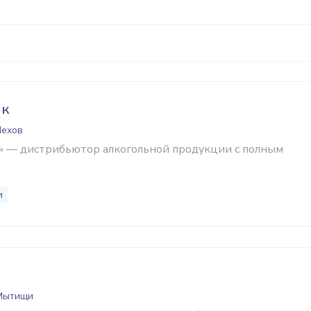
ик
Чехов
 — дистрибьютор алкогольной продукции с полным
и
 Мытищи