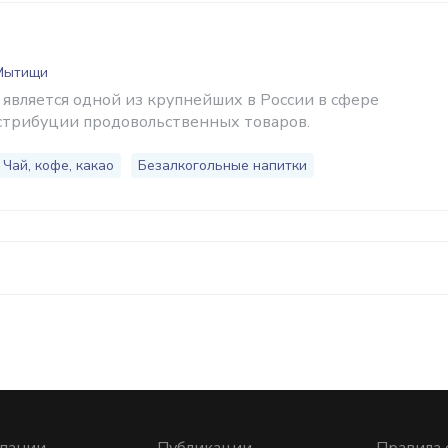
 Мытищи
вляется одной из крупнейших в России в сфере
стрибуции продовольственных товаров.
Чай, кофе, какао
Безалкогольные напитки