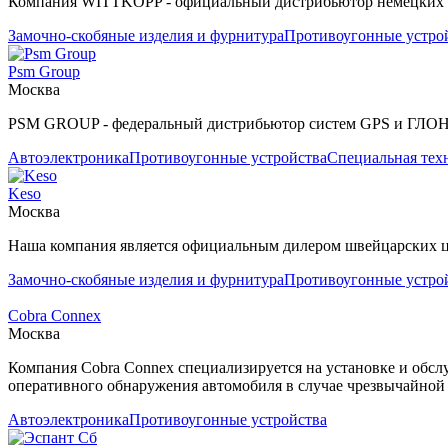
Компания WITTKOPP - официальный дистрибьютор немецких за
Замочно-скобяные изделия и фурнитура
Противоугонные устро
Psm Group
Москва
PSM GROUP - федеральный дистрибьютор систем GPS и ГЛО
Автоэлектроника
Противоугонные устройства
Специальная тех
Keso
Москва
Наша компания является официальным дилером швейцарских ц
Замочно-скобяные изделия и фурнитура
Противоугонные устро
Cobra Connex
Москва
Компания Cobra Connex специализируется на установке и обсл
оперативного обнаружения автомобиля в случае чрезвычайной
Автоэлектроника
Противоугонные устройства