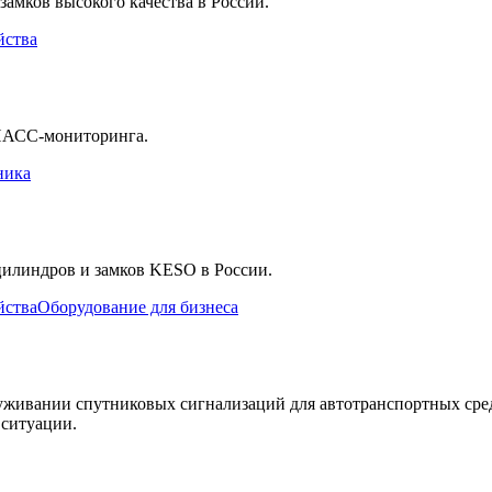
мков высокого качества в России.
йства
НАСС-мониторинга.
ника
илиндров и замков KESO в России.
йства
Оборудование для бизнеса
уживании спутниковых сигнализаций для автотранспортных сред
 ситуации.