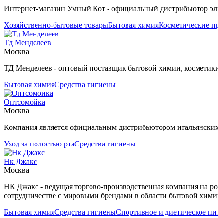
Интернет-магазин Умный Кот - официальный дистрибьютор эл
Хозяйственно-бытовые товары
Бытовая химия
Косметические п
Тд Менделеев
Москва
ТД Менделеев - оптовый поставщик бытовой химии, косметики
Бытовая химия
Средства гигиены
Оптсомойка
Москва
Компания является официальным дистрибьютором итальянских и
Уход за полостью рта
Средства гигиены
Нк Джакс
Москва
НК Джакс - ведущая торгово-производственная компания на р
сотрудничестве с мировыми брендами в области бытовой хими
Бытовая химия
Средства гигиены
Спортивное и диетическое пи