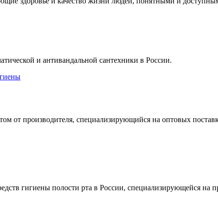
ающие здоровье и качество жизни людей, понятными и доступны
атической и антивандальной сантехники в России.
игиены
том от производителя, специализирующийся на оптовых постав
ств гигиены полости рта в России, специализирующейся на пр