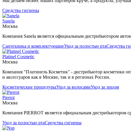
Мы делаем бизнес наших партнеров круче, а продукты, улучш
Средства гигиены
Sanela
Москва
Компания Sanela является официальным дистрибьютором автом
Сантехника и комплектующие
Уход за полостью рта
Средства г
Platinel Cosmetic
Москва
Компания "Платинель Косметик" - дистрибьютор косметики оп
и аксессуаров как в Москве, так и в регионах России.
Косметические процедуры
Уход за волосами
Уход за лицом
Pierrot
Москва
Компания PIERROT является официальным дистрибьютором сред
Уход за полостью рта
Средства гигиены