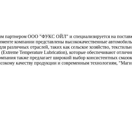
м партнером ООО "ФУКС ОЙЛ" и специализируется на поставка
тименте компании представлены высококачественные автомобил
ля различных отраслей, таких как сельское хозяйство, текстиль
(Extreme Temperature Lubrication), которые обеспечивают отли
омпания также предлагает широкий выбор консистентных смазо
высокому качеству продукции и современным технологиям, "Маг