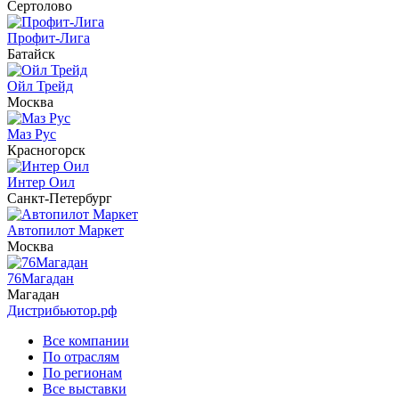
Сертолово
Профит-Лига
Батайск
Ойл Трейд
Москва
Маз Рус
Красногорск
Интер Оил
Санкт-Петербург
Автопилот Маркет
Москва
76Магадан
Магадан
Дистрибьютор.рф
Все компании
По отраслям
По регионам
Все выставки